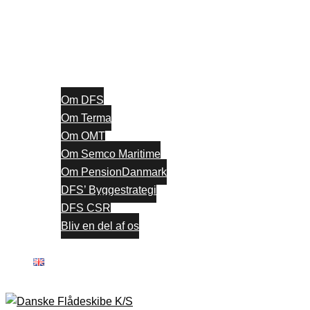
Om DFS
Om Terma
Om OMT
Om Semco Maritime
Om PensionDanmark
DFS’ Byggestrategi
DFS CSR
Bliv en del af os
Kontakt