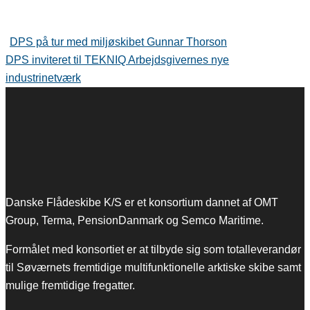
POST
DPS på tur med miljøskibet Gunnar Thorson
NAVIGATION
DPS inviteret til TEKNIQ Arbejdsgivernes nye
industrinetværk
Danske Flådeskibe K/S er et konsortium dannet af OMT
Group, Terma, PensionDanmark og Semco Maritime.
Formålet med konsortiet er at tilbyde sig som totalleverandør
til Søværnets fremtidige multifunktionelle arktiske skibe samt
mulige fremtidige fregatter.