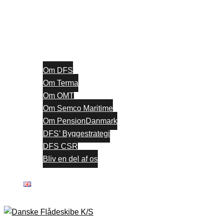
Om DFS
Om Terma
Om OMT
Om Semco Maritime
Om PensionDanmark
DFS’ Byggestrategi
DFS CSR
Bliv en del af os
Kontakt